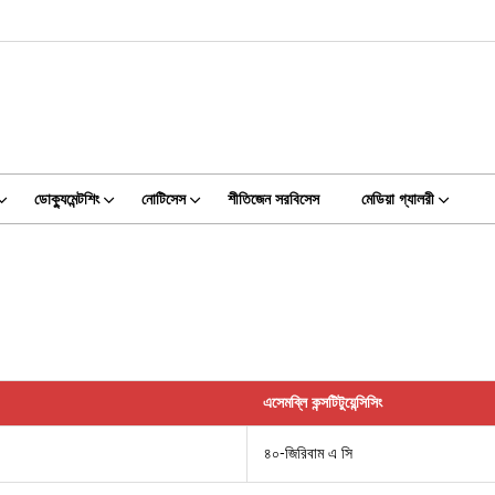
ডোক্যুমেন্টশিং
নোটিসেস
শীতিজেন সরবিসেস
মেডিয়া গ্যালরী
এসেমব্লি কন্সটিটুয়েন্সিসিং
৪০-জিরিবাম এ সি