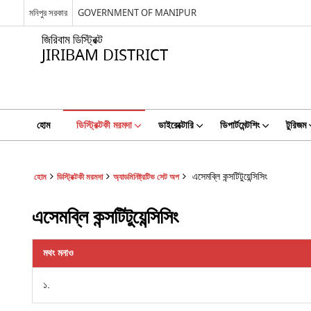
মনিপুর সরকার
GOVERNMENT OF MANIPUR
জিরিবাম ডিস্ট্রিক্ট
JIRIBAM DISTRICT
হোম
ডিস্ট্রিক্টকী মরমদা
ডাইরেক্টোরি
ডিপার্টমেন্টশিং
টুরিজম
এসেমব্লি কন্সটিটুয়েন্সিসিং
হোম
ডিস্ট্রিক্টকী মরমদা
অ্যাডমিনিষ্ট্রটিভ সেট অপ
এসেমব্লি কন্সটিটুয়েন্সিসিং
মথং মনাও
১.