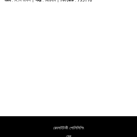
মফম
: দি.সি ওফিস |
সহর
: জিরিবাম |
পিন কোড
: 795116
ৱেবসাইটকী পোলিসিশিং
হেল্প